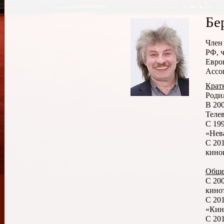
Бе
Член
РФ, 
Евро
Ассоц
Крат
Родил
В 20
Теле
С 19
«Нев
С 20
кино
Обще
С 20
кино
С 20
«Кин
C 20