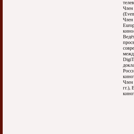
теле
Член
(Even
Член
Euro
кино/
Ведё
прос
совр
межд
DigiT
докл
Росс
кинот
Член
гг.)
кинот